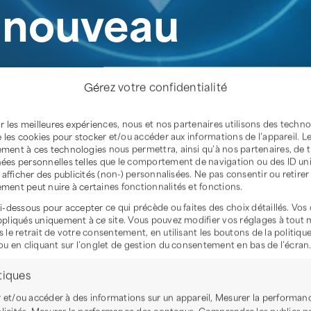
e nouveau
Gérez votre confidentialité
ir les meilleures expériences, nous et nos partenaires utilisons des techn
e les cookies pour stocker et/ou accéder aux informations de l’appareil. L
ment à ces technologies nous permettra, ainsi qu’à nos partenaires, de t
ées personnelles telles que le comportement de navigation ou des ID un
t afficher des publicités (non-) personnalisées. Ne pas consentir ou retirer
ment peut nuire à certaines fonctionnalités et fonctions.
i-dessous pour accepter ce qui précède ou faites des choix détaillés. Vos
ppliqués uniquement à ce site. Vous pouvez modifier vos réglages à tout
 le retrait de votre consentement, en utilisant les boutons de la politiqu
actualités
ou en cliquant sur l’onglet de gestion du consentement en bas de l’écran
tiques
 et/ou accéder à des informations sur un appareil, Mesurer la performan
licités, Mesurer la performance des contenus, Comprendre les publics pa