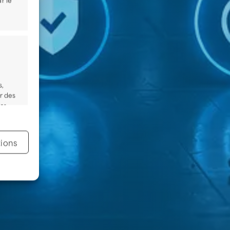
s,
r des
ées
tions
s activé
s activé