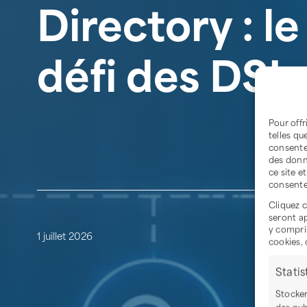
Directory : l
défi des DSI
Pour offr
telles qu
consente
des donn
ce site e
consente
Cliquez c
seront a
y compris
1 juillet 2026
cookies, 
Statis
Stocker
des pub