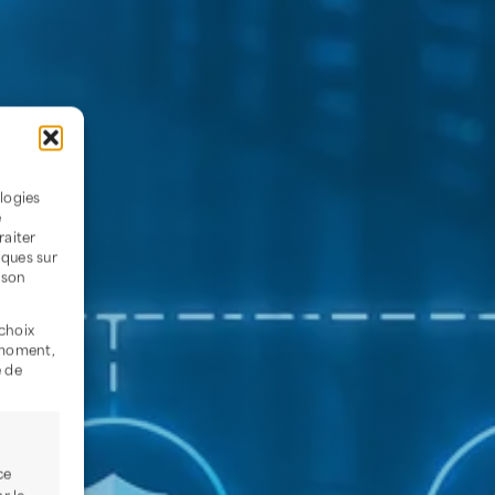
ologies
e
raiter
iques sur
 son
 choix
 moment,
e de
.
ce
r le