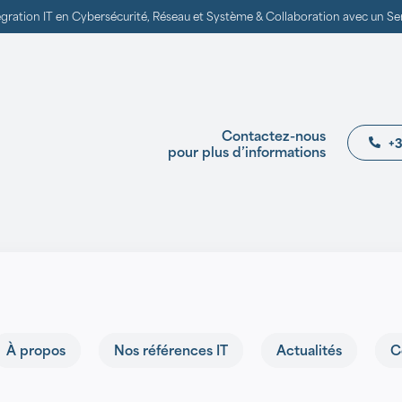
ntégration IT en Cybersécurité, Réseau et Système & Collaboration avec un S
Contactez-nous
+3
pour plus d’informations
À propos
Nos références IT
Actualités
C