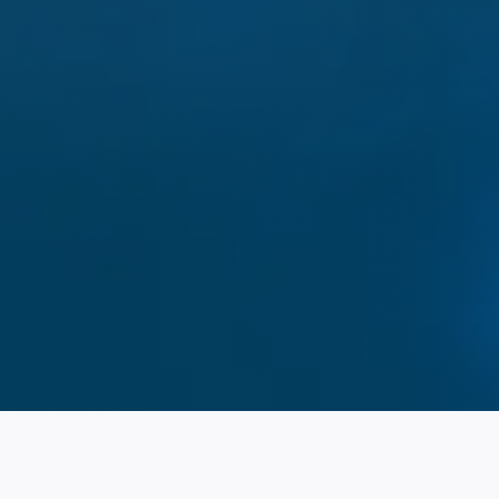
du co
matièr