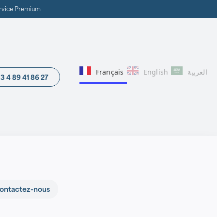
ervice Premium
Français
English
العربية‏
3 4 89 41 86 27
ontactez-nous