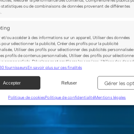
e statistiques ou de combinaisons de données provenant de différentes
.
ting
 et/ou accéder à des informations sur un appareil, Utiliser des données
s pour sélectionner la publicité, Créer des profils pour la publicité
alisée, Utiliser des profils pour sélectionner des publicités personnalisée
es profils de contenus personnalisés, Utiliser des profils pour sélectionne
s personnalisés, Développer et améliorer les services, Utiliser des donn
80 fournisseurs
s pour sélectionner le contenu.
En savoir plus sur ces finalités
Gérer les op
ionnalités
Toujour
Accepter
Refuser
en correspondance et combiner des données à partir d’autres
Politique de cookies
Politique de confidentialité
Mentions légales
 de données, Relier différents appareils, Identifier les appareils
ction des informations transmises automatiquement.
r la sécurité, prévenir et détecter la fraude et
r les erreurs, Fournir et présenter des publicités et
Toujour