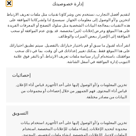
إدارة خصوصيتك
لتقديم أفضل التجارب، نستخدم نحن وشركاؤنا تقنيات مثل ملفات تعريف الارتباط
لتخزين و/أو الوصول إلى معلومات الجهاز. سيسمح لنا ولشركائنا الموافقة على
هذه التقنيات بمعالجة البيانات الشخصية مثل سلوك التصفح أو المعرفات الفريدة
على هذا الموقع وعرض إعلانات (غير) مخصصة. قد يؤدي عدم الموافقة أو سحب
الموافقة إلى الإضرار ببعض الميزات والوظائف.
انقر أدناه لقبول ما سبق أو قم باختيار خياراتك بالتفصيل. سيتم تطبيق اختياراتك
على هذا الموقع فقط. يمكنك تغيير إعداداتك في أي وقت، بما في ذلك سحب
موافقتك، باستخدام أزرار سياسة ملفات تعريف الارتباط، أو بالنقر فوق علامة
التبويب إدارة الموافقة في أسفل الشاشة.
إحصائيات
تخزين المعلومات و/أو الوصول إليها على أحد الأجهزة, قياس أداء الإعلان,
قياس أداء المحتوى, فهم الجمهور من خلال إحصاءات أو مجموعات من
البيانات من مصادر مختلفة.
التسويق
تخزين المعلومات و/أو الوصول إليها على أحد الأجهزة, استخدام بيانات
محدودة لتحديد الإعلانات, إنشاء ملفات للإعلانات المخصصة, استخدام
الملفات لاختيار الإعلانات المخصصة, إنشاء ملفات لتخصيص المحتوى,