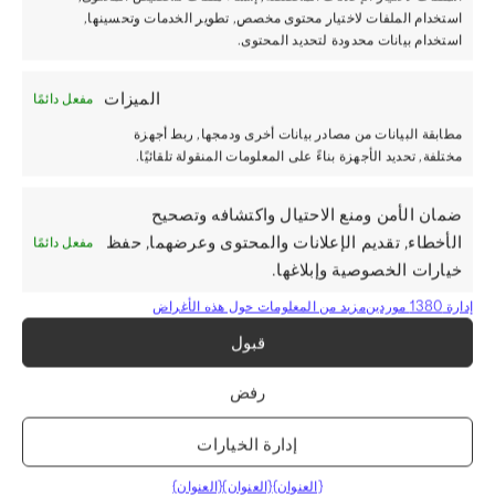
استخدام الملفات لاختيار محتوى مخصص, تطوير الخدمات وتحسينها,
استخدام بيانات محدودة لتحديد المحتوى.
الميزات
مفعل دائمًا
مطابقة البيانات من مصادر بيانات أخرى ودمجها, ربط أجهزة
مختلفة, تحديد الأجهزة بناءً على المعلومات المنقولة تلقائيًا.
ضمان الأمن ومنع الاحتيال واكتشافه وتصحيح
الأخطاء, تقديم الإعلانات والمحتوى وعرضهما, حفظ
مفعل دائمًا
خيارات الخصوصية وإبلاغها.
إدارة 1380 موردين
مزيد من المعلومات حول هذه الأغراض
قبول
رفض
إدارة الخيارات
{العنوان}
{العنوان}
{العنوان}