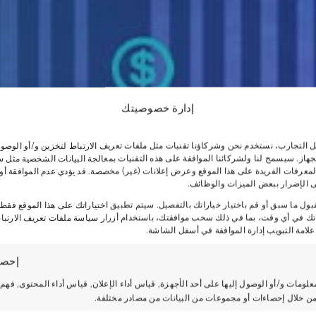
إدارة خصوصيتك
ل التجارب، نستخدم نحن وشركاؤنا تقنيات مثل ملفات تعريف الارتباط لتخزين و/أو الوصو
هاز. سيسمح لنا ولشركائنا الموافقة على هذه التقنيات بمعالجة البيانات الشخصية مثل 
المعرفات الفريدة على هذا الموقع وعرض إعلانات (غير) مخصصة. قد يؤدي عدم الموافقة 
ى الإضرار ببعض الميزات والوظائف.
لقبول ما سبق أو قم باختيار خياراتك بالتفصيل. سيتم تطبيق اختياراتك على هذا الموقع فقط
اتك في أي وقت، بما في ذلك سحب موافقتك، باستخدام أزرار سياسة ملفات تعريف الارتباط
علامة التبويب إدارة الموافقة في أسفل الشاشة.
إحصا
علومات و/أو الوصول إليها على أحد الأجهزة, قياس أداء الإعلان, قياس أداء المحتوى, فهم
ن خلال إحصاءات أو مجموعات من البيانات من مصادر مختلفة.