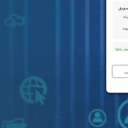
سويق
اء
ودة
ل دائمًا
ت
ل دائمًا