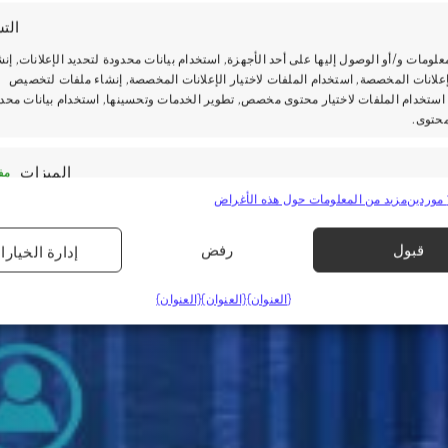
الت
علومات و/أو الوصول إليها على أحد الأجهزة, استخدام بيانات محدودة لتحديد الإعلانات, إنش
علانات المخصصة, استخدام الملفات لاختيار الإعلانات المخصصة, إنشاء ملفات لتخصيص
استخدام الملفات لاختيار محتوى مخصص, تطوير الخدمات وتحسينها, استخدام بيانات محد
محتوى.
الميزات
مفع
مزيد من المعلومات حول هذه الأغراض
بيانات من مصادر بيانات أخرى ودمجها, ربط أجهزة مختلفة, تحديد الأجهزة بناءً على
المنقولة تلقائيًا.
إدارة الخيارا
قبول
رفض
أمن ومنع الاحتيال واكتشافه وتصحيح الأخطاء, تقديم الإعلانات
مفع
{العنوان}
{العنوان}
{العنوان}
ى وعرضهما, حفظ خيارات الخصوصية وإبلاغها.