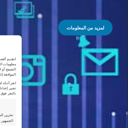
لمزيد من المعلومات
لتقديم أفض
معلومات الج
التصفح أو 
الموافقة إل
انقر أدناه 
تغيير إعداد
بالنقر فوق 
تخزين الم
الجمهور م