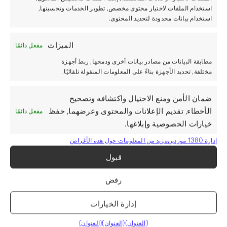
استخدام الملفات لاختيار محتوى مخصص, تطوير الخدمات وتحسينها,
استخدام بيانات محدودة لتحديد المحتوى.
الميزات
مفعل دائمًا
مطابقة البيانات من مصادر بيانات أخرى ودمجها, ربط أجهزة
مختلفة, تحديد الأجهزة بناءً على المعلومات المنقولة تلقائيًا.
ضمان الأمن ومنع الاحتيال واكتشافه وتصحيح
الأخطاء, تقديم الإعلانات والمحتوى وعرضهما, حفظ
مفعل دائمًا
خيارات الخصوصية وإبلاغها.
إدارة 1380 موردين
مزيد من المعلومات حول هذه الأغراض
قبول
رفض
إدارة الخيارات
{العنوان}
{العنوان}
{العنوان}