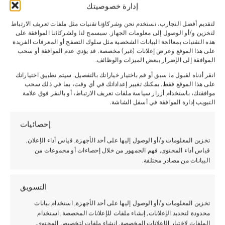
إدارة خصوصيتك
لتقديم أفضل التجارب، نستخدم نحن وشركاؤنا تقنيات مثل ملفات تعريف الارتباط
لتخزين و/أو الوصول إلى معلومات الجهاز. سيسمح لنا ولشركائنا الموافقة على
هذه التقنيات بمعالجة البيانات الشخصية مثل سلوك التصفح أو المعرفات الفريدة
على هذا الموقع وعرض إعلانات (غير) مخصصة. قد يؤدي عدم الموافقة أو سحب
الموافقة إلى الإضرار ببعض الميزات والوظائف.
انقر أدناه لقبول ما سبق أو قم باختيار خياراتك بالتفصيل. سيتم تطبيق اختياراتك
على هذا الموقع فقط. يمكنك تغيير إعداداتك في أي وقت، بما في ذلك سحب
موافقتك، باستخدام أزرار سياسة ملفات تعريف الارتباط، أو بالنقر فوق علامة
التبويب إدارة الموافقة في أسفل الشاشة.
إحصائيات
تخزين المعلومات و/أو الوصول إليها على أحد الأجهزة, قياس أداء الإعلان,
قياس أداء المحتوى, فهم الجمهور من خلال إحصاءات أو مجموعات من
البيانات من مصادر مختلفة.
التسويق
تخزين المعلومات و/أو الوصول إليها على أحد الأجهزة, استخدام بيانات
محدودة لتحديد الإعلانات, إنشاء ملفات للإعلانات المخصصة, استخدام
الملفات لاختيار الإعلانات المخصصة, إنشاء ملفات لتخصيص المحتوى,