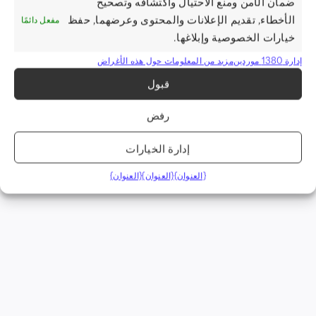
ضمان الأمن ومنع الاحتيال واكتشافه وتصحيح
الأخطاء, تقديم الإعلانات والمحتوى وعرضهما, حفظ
مفعل دائمًا
خيارات الخصوصية وإبلاغها.
إدارة 1380 موردين
مزيد من المعلومات حول هذه الأغراض
قبول
رفض
إدارة الخيارات
{العنوان}
{العنوان}
{العنوان}