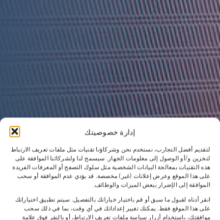
إدارة خصوصيتك
لتقديم أفضل التجارب، نستخدم نحن وشركاؤنا تقنيات مثل ملفات تعريف الارتباط
لتخزين و/أو الوصول إلى معلومات الجهاز. سيسمح لنا ولشركائنا الموافقة على
هذه التقنيات بمعالجة البيانات الشخصية مثل سلوك التصفح أو المعرفات الفريدة
على هذا الموقع وعرض إعلانات (غير) مخصصة. قد يؤدي عدم الموافقة أو سحب
الموافقة إلى الإضرار ببعض الميزات والوظائف.
انقر أدناه لقبول ما سبق أو قم باختيار خياراتك بالتفصيل. سيتم تطبيق اختياراتك
على هذا الموقع فقط. يمكنك تغيير إعداداتك في أي وقت، بما في ذلك سحب
موافقتك، باستخدام أزرار سياسة ملفات تعريف الارتباط، أو بالنقر فوق علامة