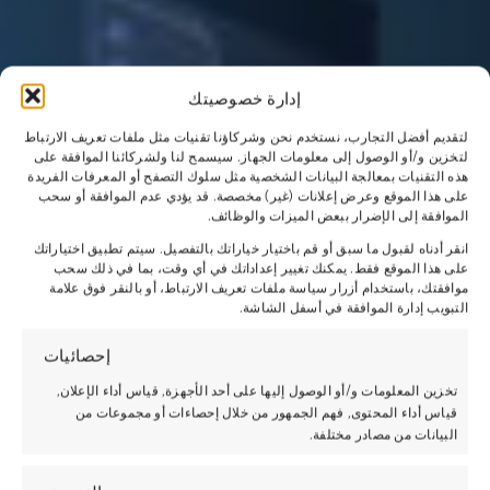
إدارة خصوصيتك
لتقديم أفضل التجارب، نستخدم نحن وشركاؤنا تقنيات مثل ملفات تعريف الارتباط
لتخزين و/أو الوصول إلى معلومات الجهاز. سيسمح لنا ولشركائنا الموافقة على
هذه التقنيات بمعالجة البيانات الشخصية مثل سلوك التصفح أو المعرفات الفريدة
على هذا الموقع وعرض إعلانات (غير) مخصصة. قد يؤدي عدم الموافقة أو سحب
الموافقة إلى الإضرار ببعض الميزات والوظائف.
انقر أدناه لقبول ما سبق أو قم باختيار خياراتك بالتفصيل. سيتم تطبيق اختياراتك
على هذا الموقع فقط. يمكنك تغيير إعداداتك في أي وقت، بما في ذلك سحب
موافقتك، باستخدام أزرار سياسة ملفات تعريف الارتباط، أو بالنقر فوق علامة
التبويب إدارة الموافقة في أسفل الشاشة.
إحصائيات
تخزين المعلومات و/أو الوصول إليها على أحد الأجهزة, قياس أداء الإعلان,
قياس أداء المحتوى, فهم الجمهور من خلال إحصاءات أو مجموعات من
البيانات من مصادر مختلفة.
التسويق