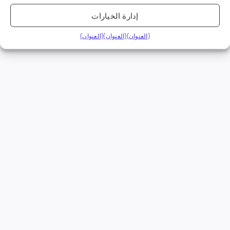
إدارة الخيارات
{العنوان}
{العنوان}
{العنوان}